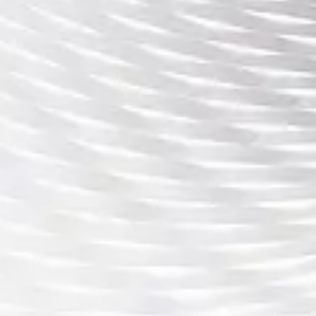
Enter your e-mai