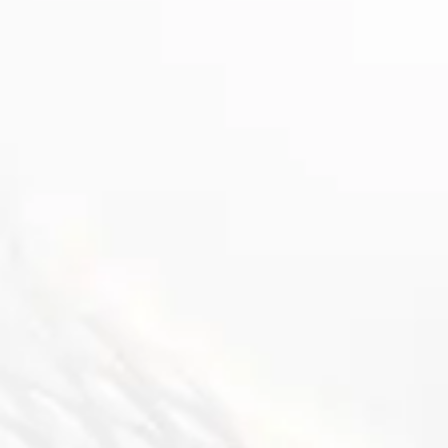
此外，IM体育
精准化。这种个
台的专业性和用
总结：
通过对IM体育
育信息领域的专
测，为用户提供
总体而言，IM
于广大体育爱好
析体育世界的重
---
如果你愿意，我