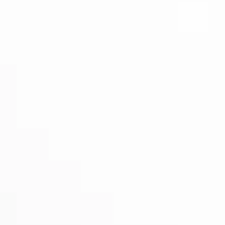
4、用
IM体育注重用
分析。无论是手
在互动方面，I
分享。这种互动