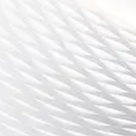
均匀分布，让内
你希望我现在就
BO
好的
竞猜策
在现
为核心
万力
好的
例文章