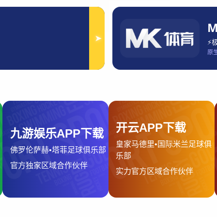
新赛事动态概览
赛事的覆盖上极为广泛，无论是足球、篮球、网球，还是电竞赛
信息和赛程安排。通过对赛事动态的即时跟踪，用户可以第一时
为体育迷提供了极大的便利。
体育还会针对重大赛事发布赛前预测和赛后分析，为用户呈现赛
间，平台会对每场比赛的胜负概率、关键球员状态以及历史交锋
和投注提供参考依据。
还注重多角度报道赛事，通过文字、图片、视频等多种形式呈现
，还能深入理解比赛过程中的关键战术和精彩瞬间。这种全方位
用户的观看体验和信息获取效率。
业数据深度剖析
分析体系以专业性和科学性著称。平台通过收集海量的历史数据
据库，对球员表现、战术变化、赛事趋势等进行深度剖析。这些
专业人士提供参考依据。