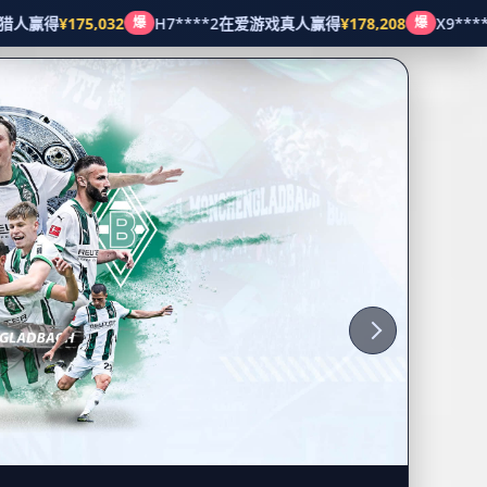
业数据深度剖析
与专业数