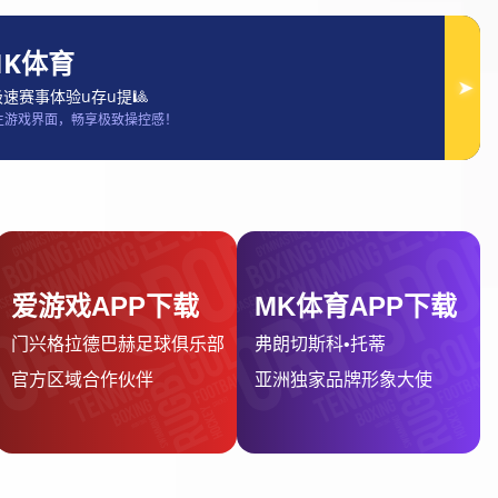
事，都能够提供实
间获取比分、赛
事全貌。例如在世
数据进行综合分
比赛内容，使用户
的赛事动态报
和实时比赛数据，
数据不仅服务于