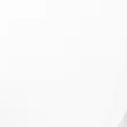
据分析，实现信息
内容，提升了平
，可以看出其在体
据分析和趋势预
用户互动体验。对
具，更是理解和分
同时保持每个段落