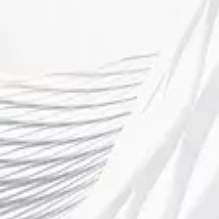
6-05-17 04:03:20
的最新赛事资讯与独家
例： ---文章摘要：
键。本文以BOB体育
9 00:59:45
的格式和要求撰写的示
蓬勃发展，运动装备的创