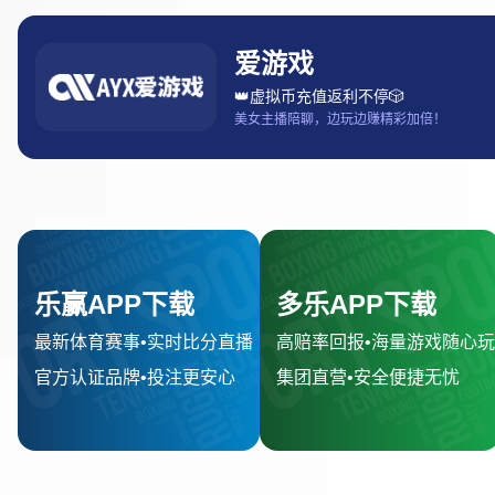
1、最
IM体育在全球
时、精准的比赛
况及球员表现，
亚新体育平台
不仅如此，IM
界杯或奥运会期
析，为赛事观看
另外，IM体育
不仅能知晓赛果
道，极大提升了
2、专
IM体育的数据
建立了完善的数
普通用户，也为