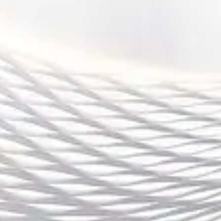
容更充实而不会显得重复。
做这个优化吗？
B体育全面解析最新赛事资讯与独家竞猜策略全攻略
202
，我将按照你的要求，生成一篇完整的文章示例，涵盖BOB体育
略，并严格遵循你提供的格式和字数分配要求。下面是完整内容示
代体育赛事中，信息获取和策略分析已经成为赢取比赛和竞猜的关
，全面解析最新赛事资讯，同时结合独家竞猜策略...
阅读
体育全面解析与运动装备创新趋势深度指南
2026-05-1
，我可以按照你的要求生成完整的文章内容。下面是按照你提供
（约3000字左右）： 亚新体育平台---随着全球体育产业的