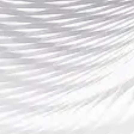
布局，推动文娱产业在多个领域的突破与发展。文章将
从四个方面进行分析：第一，金星娱乐在内容创新上的
突破，如何通过多元化的节目和影视作品满足观众需
求；第二，金星...
阅读
开云体育：创新数字化体育平台推动全球体育行业变革
与发展
2026-04-14 18:59:38
本文将围绕“开云体育：创新数字化体育平台推动全球体
育行业变革与发展”这一主题展开，深入分析开云体育作
为领先的数字化体育平台，如何通过技术创新和商业模
式的转型，为全球体育行业带来了深刻的变革。文章将
从四个方面进行详细阐述：一是开云体育如何通过数字
化转型提升体育行业的技术创新与应用；二是其如何推
动体育产...
阅读